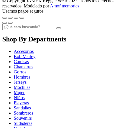
© Copyright JAMEX Reggae Wear 2022. Todos los derechos
reservados. Modelado por
Amof memories
Usamos pagos seguros
Shop By Departments
Accesorios
Bob Marley
Camisas
Chamarras
Gorros
Hombres
Jerseys
Mochilas
Mujer
Niños
Playeras
Sandalias
Sombreros
Souvenirs
Sudaderas