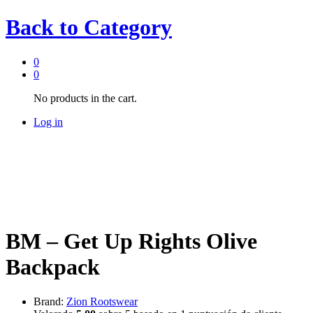
Back to
Category
0
0
No products in the cart.
Log in
BM – Get Up Rights Olive
Backpack
Brand:
Zion Rootswear