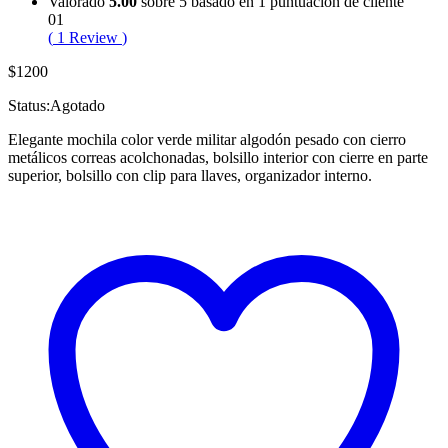
Valorado
5.00
sobre 5 basado en
1
puntuación de cliente
01
(
1
Review
)
$
1200
Status:
Agotado
Elegante mochila color verde militar algodón pesado con cierro
metálicos correas acolchonadas, bolsillo interior con cierre en parte
superior, bolsillo con clip para llaves, organizador interno.